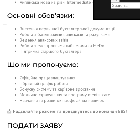
Англійська мова на рівні Intermediate — буде перевагою
Основні обов’язки:
Внесення первинної бухгалтерської документації
Робота з банківськими виписками та рахунками
Ведення авансових звітів
Робота з електронними кабінетами та MeDoc
Підтримка старшого бухгалтера
Що ми пропонуємо:
Офіційне працевлаштування
Гібридний графік роботи
Бонусну систему та кар’єрне зростання
Медичне страхування та програму mental care
Навчання та розвиток професійних навичок
📩
Надсилайте резюме та приєднуйтесь до команди EBS!
ПОДАТИ ЗАЯВУ