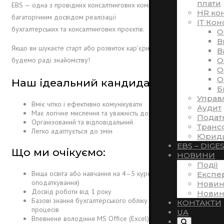
плати
EBS — одна з провідних консалтингових компаній України з
HR ко
багаторічним досвідом реалізації
ІТ Кон
бухгалтерських та консалтингових проєктів.
O
В
Якщо ви шукаєте старт або розвиток кар’єри в бухгалтерії —
В
O
будемо раді знайомству!
O
O
Наш ідеальний кандидат:
Б
Управ
Вміє чітко і ефективно комунікувати
Аудит
Має логічне мислення та уважність до деталей
Подат
Організований та відповідальний
Транс
Легко адаптується до змін
Юриди
EBS – DIGE
Що ми очікуємо:
НОВИНИ
Події
Вища освіта або навчання на 4–5 курсах (облік і аудит /
Експе
оподаткування)
Новин
Досвід роботи від 1 року
Новин
Базові знання бухгалтерського обліку та фінансових
КОНТАКТИ
процесів
UA
Впевнене володіння MS Office (Excel)