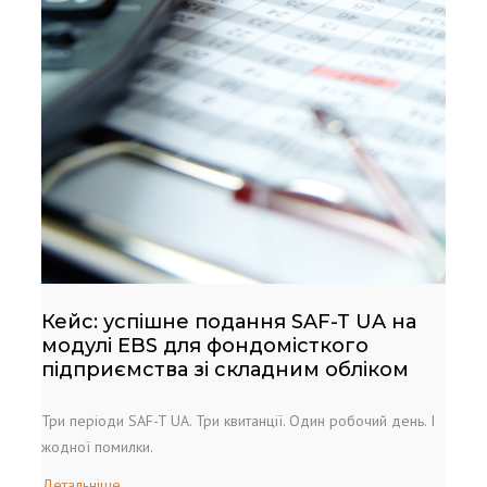
Кейс: успішне подання SAF-T UA на
модулі EBS для фондомісткого
підприємства зі складним обліком
Три періоди SAF-T UA. Три квитанції. Один робочий день. І
жодної помилки.
Детальніше